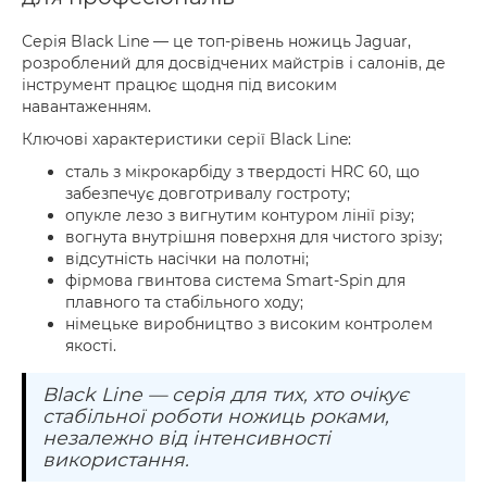
Серія Black Line — це топ-рівень ножиць Jaguar,
розроблений для досвідчених майстрів і салонів, де
інструмент працює щодня під високим
навантаженням.
Ключові характеристики серії Black Line:
сталь з мікрокарбіду з твердості HRC 60, що
забезпечує довготривалу гостроту;
опукле лезо з вигнутим контуром лінії різу;
вогнута внутрішня поверхня для чистого зрізу;
відсутність насічки на полотні;
фірмова гвинтова система Smart-Spin для
плавного та стабільного ходу;
німецьке виробництво з високим контролем
якості.
Black Line — серія для тих, хто очікує
стабільної роботи ножиць роками,
незалежно від інтенсивності
використання.