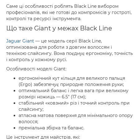
Саме ці особливості роблять Black Line вибором
професіоналів, які не готові до компромісів у гостроті,
контролі та ресурсі інструмента.
Що таке Giant у межах Black Line
Jaguar Giant
— це модель серії Black Line,
оптимізована для роботи з довгим волоссям і
технікою слайсингу. Вона поєднує ергономіку, точність
і контроль у кожному русі.
Особливості моделі Giant:
ергономічний кут кільця для великого пальця
(Ergo) забезпечує природне положення руки;
оптимальний баланс і легка вага при великому
розмірі ножиць — 6.5" (17 см);
стабільний «ковзний» різ і точний контроль при
слайсингу;
атласна матова поверхня для мінімального опору
волосся;
преміальна збірка та баланс.
Це інструмент для майстрів, які: