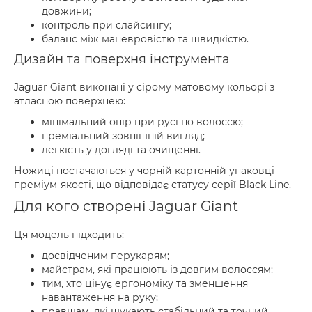
довжини;
контроль при слайсингу;
баланс між маневровістю та швидкістю.
Дизайн та поверхня інструмента
Jaguar Giant виконані у сірому матовому кольорі з
атласною поверхнею:
мінімальний опір при русі по волоссю;
преміальний зовнішній вигляд;
легкість у догляді та очищенні.
Ножиці постачаються у чорній картонній упаковці
преміум-якості, що відповідає статусу серії Black Line.
Для кого створені Jaguar Giant
Ця модель підходить:
досвідченим перукарям;
майстрам, які працюють із довгим волоссям;
тим, хто цінує ергономіку та зменшення
навантаження на руку;
правшам, які шукають стабільний та точний