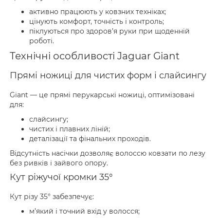
активно працюють у ковзних техніках;
цінують комфорт, точність і контроль;
піклуються про здоров’я руки при щоденній
роботі.
Технічні особливості Jaguar Giant
Прямі ножиці для чистих форм і слайсингу
Giant — це прямі перукарські ножиці, оптимізовані
для:
слайсингу;
чистих і плавних ліній;
деталізації та фінальних проходів.
Відсутність насічки дозволяє волоссю ковзати по лезу
без ривків і зайвого опору.
Кут ріжучої кромки 35°
Кут різу 35° забезпечує:
м’який і точний вхід у волосся;