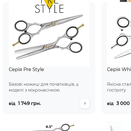
Серія Pre Style
Серія Whi
Базові ножиці для початківців, є
Якісна ста
моделі з мікронасічкою
гостроту
1 749 грн.
3 000 
від
від