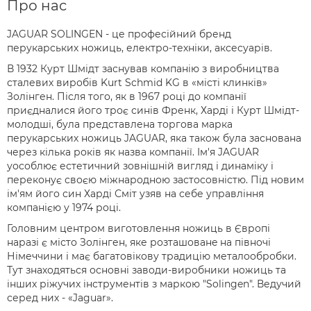
Про нас
JAGUAR SOLINGEN - це професійний бренд
перукарських ножиць, електро-техніки, аксесуарів.
В 1932 Курт Шмідт заснував компанію з виробництва
сталевих виробів Kurt Schmid KG в «місті клинків»
Золінген. Після того, як в 1967 році до компанії
приєдналися його троє синів Френк, Харді і Курт Шмідт-
молодші, була представлена торгова марка
перукарських ножиць JAGUAR, яка також була заснована
через кілька років як назва компанії. Ім'я JAGUAR
уособлює естетичний зовнішній вигляд і динаміку і
переконує своєю міжнародною застосовністю. Під новим
ім'ям його син Харді Сміт узяв на себе управління
компанією у 1974 році.
Головним центром виготовлення ножиць в Європі
наразі є місто Золінген, яке розташованe на півночі
Німеччини і має багатовікову традицію металообробки.
Тут знаходяться основні заводи-виробники ножиць та
інших ріжучих інструментів з маркою "Solingen". Ведучий
серед них - «Jaguar».