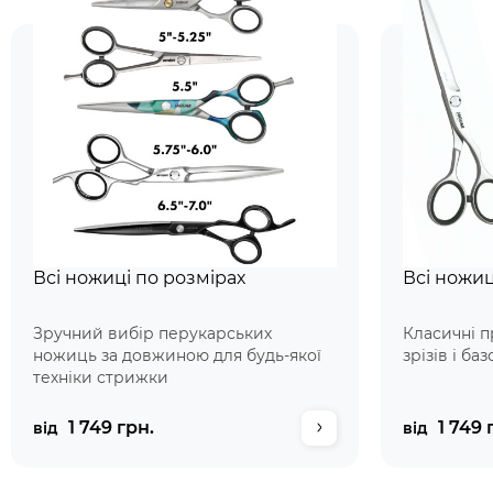
Всі ножиці по розмірах
Всі ножиц
Зручний вибір перукарських
Класичні п
ножиць за довжиною для будь-якої
зрізів і ба
техніки стрижки
1 749 грн.
1 749 
від
від