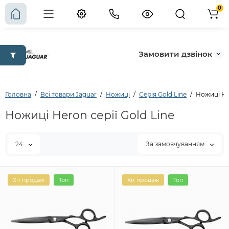
0
Замовити дзвінок
Головна
Всі товари Jaguar
Ножиці
Серія Gold Line
Ножиці Her
Ножиці Heron серії Gold Line
24
За замовчуванням
Хіт продаж
Топ
Хіт продаж
Топ