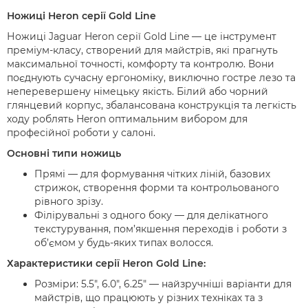
Ножиці Heron серії Gold Line
Ножиці Jaguar Heron серії Gold Line — це інструмент
преміум-класу, створений для майстрів, які прагнуть
максимальної точності, комфорту та контролю. Вони
поєднують сучасну ергономіку, виключно гостре лезо та
неперевершену німецьку якість. Білий або чорний
глянцевий корпус, збалансована конструкція та легкість
ходу роблять Heron оптимальним вибором для
професійної роботи у салоні.
Основні типи ножиць
Прямі — для формування чітких ліній, базових
стрижок, створення форми та контрольованого
рівного зрізу.
Філірувальні з одного боку — для делікатного
текстурування, пом’якшення переходів і роботи з
об’ємом у будь-яких типах волосся.
Характеристики серії Heron Gold Line:
Розміри: 5.5", 6.0", 6.25" — найзручніші варіанти для
майстрів, що працюють у різних техніках та з