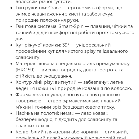
волоссям різної густоти.
Тип рукоятки: Crane — ергономічна форма, що
знімає навантаження з кисті та забезпечує
природне положення руки.
Гвинтова система: Smart-Spin — плавний, чіткий та
точний хід для комфортної роботи протягом усього
дня.
Кут ріжучої кромки: 39° — універсальний
професійний кут для чистого зрізу та ідеального
слайсингу.
Матеріал: кована спеціальна сталь преміум-класу
(HRC 59) — висока твердість, довга гострота та
стійкість до зношування.
Контур лінії різу: вигнутий — забезпечує легке
ведення ножиць і природне ковзання по волоссю.
Форма леза: опукла, з вогнутою внутрішньою
поверхнею — створює максимально плавний,
м’який і точний зріз без додаткового тиску.
Насічка на полотні: немає — лезо ковзає
безперешкодно, підходить для слайсингу та
плавних технік.
Колір: білий глянцевий або чорний — стильний,
преміальний дизайн у сучасній кольоровій гамі.