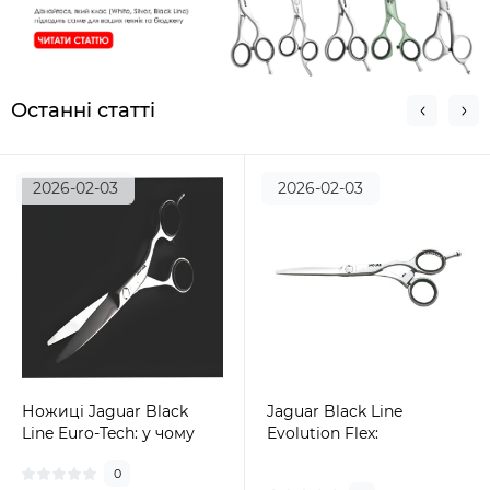
Останні статті
2026-02-03
2026-02-03
Ножиці Jaguar Black
Jaguar Black Line
Line Euro-Tech: у чому
Evolution Flex:
різниця між моделлю та
ергономіка, слайсинг і
0
всією серією Black line
контроль у кожному