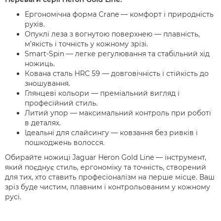
Ергономічна форма Crane — комфорт і природність
рухів.
Опуклі леза з вогнутою поверхнею — плавність,
м’якість і точність у кожному зрізі.
Smart-Spin — легке регулювання та стабільний хід
ножиць.
Кована сталь HRC 59 — довговічність і стійкість до
зношування.
Глянцеві кольори — преміальний вигляд і
професійний стиль.
Литий упор — максимальний контроль при роботі
в деталях.
Ідеальні для слайсингу — ковзання без ривків і
пошкоджень волосся.
Обирайте ножиці Jaguar Heron Gold Line — інструмент,
який поєднує стиль, ергономіку та точність, створений
для тих, хто ставить професіоналізм на перше місце. Ваш
зріз буде чистим, плавним і контрольованим у кожному
русі.