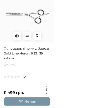
Філірувальні ножиці Jaguar
Gold Line Heron, 6.25", 39
зубців
J-25625
0
11 499 грн.
Немає