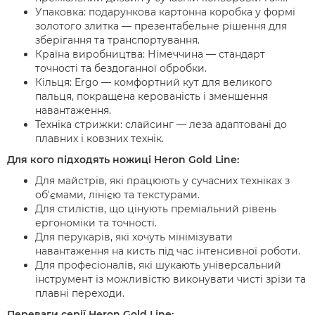
Упаковка: подарункова картонна коробка у формі
золотого злитка — презентабельне рішення для
зберігання та транспортування.
Країна виробництва: Німеччина — стандарт
точності та бездоганної обробки.
Кільця: Ergo — комфортний кут для великого
пальця, покращена керованість і зменшення
навантаження.
Техніка стрижки: слайсинг — леза адаптовані до
плавних і ковзних технік.
Для кого підходять ножиці Heron Gold Line:
Для майстрів, які працюють у сучасних техніках з
об'ємами, лінією та текстурами.
Для стилістів, що цінують преміальний рівень
ергономіки та точності.
Для перукарів, які хочуть мінімізувати
навантаження на кисть під час інтенсивної роботи.
Для професіоналів, які шукають універсальний
інструмент із можливістю виконувати чисті зрізи та
плавні переходи.
Переваги серії Heron Gold Line: