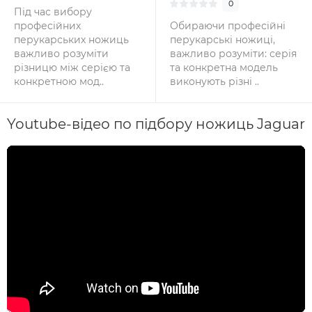
0
русі
Під час вибору
професійних
Обираючи професійні
перукарських ножиць
перукарські ножиці,
важливо розуміти
важливо розуміти: серія
різницю між серією та
та конкретна модель
конкретною мод..
виконують різні ..
Youtube-відео по підбору ножиць Jaguar