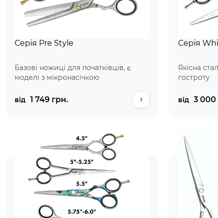
Серія Pre Style
Серія Whi
Базові ножиці для початківців, є
Якісна ста
моделі з мікронасічкою
гостроту
1 749 грн.
3 000 
від
від