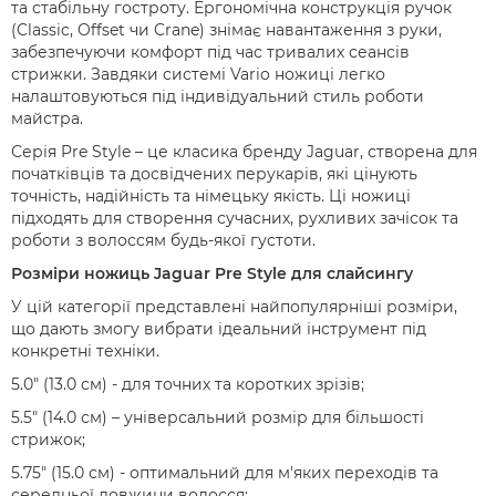
та стабільну гостроту. Ергономічна конструкція ручок
(Classic, Offset чи Crane) знімає навантаження з руки,
забезпечуючи комфорт під час тривалих сеансів
стрижки. Завдяки системі Vario ножиці легко
налаштовуються під індивідуальний стиль роботи
майстра.
Серія Pre Style – це класика бренду Jaguar, створена для
початківців та досвідчених перукарів, які цінують
точність, надійність та німецьку якість. Ці ножиці
підходять для створення сучасних, рухливих зачісок та
роботи з волоссям будь-якої густоти.
Розміри ножиць Jaguar Pre Style для слайсингу
У цій категорії представлені найпопулярніші розміри,
що дають змогу вибрати ідеальний інструмент під
конкретні техніки.
5.0" (13.0 см) - для точних та коротких зрізів;
5.5" (14.0 см) – універсальний розмір для більшості
стрижок;
5.75" (15.0 см) - оптимальний для м'яких переходів та
середньої довжини волосся;