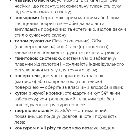
наявністю насічки:
усі ножиці цієї категорії
без
насічки
, що гарантує максимальну плавність руху
під час ковзання по пасму;
кольором:
оберіть між сірим матовим або білим
глянцевим покриттям — обидва варіанти
виглядають професійно та естетично, відповідаючи
стилю сучасного салону;
типом рукоятки:
Classic (класична), Offset
(напівергономічна) або Crane (ергономічна) —
залежно від положення руки та техніки стрижки;
гвинтовою системою:
система
Vario
забезпечує
плавний хід полотен і можливість індивідуального
регулювання натягу для точного зрізу;
поверхнею:
доступні варіанти з атласною
(матовою) або полірованою (глянцевою)
поверхнею — оберіть за власними вподобаннями;
кутом ріжучої кромки:
стандартний кут
54°
, який
забезпечує контрольований, плавний зріз без
пошкодження структури волосся;
твердістю сталі:
HRC 56/57
— оптимальний
показник, що поєднує довговічність і пружність
леза;
контуром лінії різу та формою леза:
усі моделі