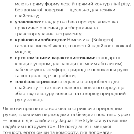
мають
пряму форму леза
й
прямий контур лінії різу
,
без вогнутої поверхні — ідеально для техніки
слайсингу;
упаковкою:
стандартна біла прозора упаковка —
практичне рішення для зберігання та
транспортування інструменту;
країною виробництва:
Німеччина (Solingen)
—
гарантія високої якості, точності й надійності кожної
моделі;
ергономічними характеристиками:
стандартні
кільця з упором для пальця (знімним або литим)
забезпечують комфорт, природне положення руки
та контроль під час роботи;
технікою стрижки:
спеціально розроблені для
слайсингу
— техніки плавного ковзного зрізу, що
зберігає текстуру волосся та створює природний
рух у зачісці.
Якщо ви прагнете створювати стрижки з природним
рухом, плавними переходами та бездоганною текстурою
—
ножиці для слайсингу Jaguar Pre Style
стануть вашим
надійним інструментом. Це поєднання німецької
точності, ергономіки та комфорту, яке допомагає