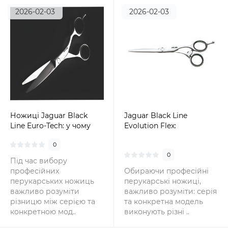
2026-02-03
2026-02-03
Ножиці Jaguar Black
Jaguar Black Line
Line Euro-Tech: у чому
Evolution Flex:
різниця між моделлю та
ергономіка, слайсинг і
0
всією серією Black line
контроль у кожному
0
русі
Під час вибору
професійних
Обираючи професійні
перукарських ножиць
перукарські ножиці,
важливо розуміти
важливо розуміти: серія
різницю між серією та
та конкретна модель
конкретною мод..
виконують різні ..