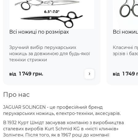
Всі ножиці по розмірах
Всі ножиц
Зручний вибір перукарських
Класичні п
ножиць за довжиною для будь-якої
зрізів і ба
техніки стрижки
1 749 грн.
1 749 
від
від
Про нас
JAGUAR SOLINGEN - це професійний бренд
перукарських ножиць, електро-техніки, аксесуарів.
В 1932 Курт Шмідт заснував компанію з виробництва
сталевих виробів Kurt Schmid KG в «місті клинків»
Золінген. Після того, як в 1967 році до компанії