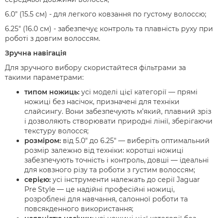
6.0" (15.5 см) - для легкого ковзання по густому волоссю;
6.25" (16.0 см) - забезпечує контроль та плавність руху при
роботі з довгим волоссям.
Зручна навігація
Для зручного вибору скористайтеся фільтрами за
такими параметрами:
типом ножиць:
усі моделі цієї категорії — прямі
ножиці без насічок, призначені для техніки
слайсингу. Вони забезпечують м’який, плавний зріз
і дозволяють створювати природні лінії, зберігаючи
текстуру волосся;
розміром:
від 5.0" до 6.25" — виберіть оптимальний
розмір залежно від техніки: коротші ножиці
забезпечують точність і контроль, довші — ідеальні
для ковзного різу та роботи з густим волоссям;
серією:
усі інструменти належать до серії
Jaguar
Pre Style
— це надійні професійні ножиці,
розроблені для навчання, салонної роботи та
повсякденного використання;