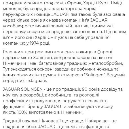
приєдналися його троє синів Френк, Харді і Курт Шмідт-
молодші, була представлена торгова марка
перукарських ножиць JAGUAR, яка також була заснована
через кілька років як назва компанії. Ім'я JAGUAR
уособлює естетичний зовнішній вигляд і динаміку і
переконує своєю міжнародною застосовністю. Під новим
ім'ям його син Харді Сміт узяв на себе управління
компанією у 1974 році.
Головним центром виготовлення ножиць в Європі
наразі є місто Золінген, яке розташованe на півночі
Німеччини і має багатовікову традицію металообробки.
Тут знаходяться основні заводи-виробники ножиць та
інших ріжучих інструментів з маркою "Solingen". Ведучий
серед них - «Jaguar».
JAGUAR SOLINGEN - це про традиції. 90 років досвіду та
ноу-хау в розробці, виробництві та розподілі
професійних продуктів для перукарів складають
фундамент бренду JAGUAR та забезпечують високу
якість. 100% виготовлено в Німеччині.
Традиції важливі. Інновації ще краще. Найкраще - це
поєднання обох. JAGUAR - це компанія фахівців та