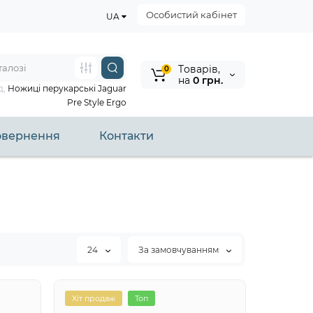
Особистий кабінет
UA
Tоварів,
0
на
0 грн.
д,
Ножиці перукарські Jaguar
Pre Style Ergo
повернення
Контакти
24
За замовчуванням
Хіт продаж
Топ