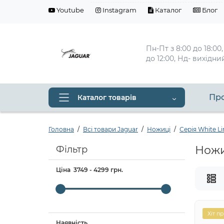
Youtube
Instagram
Каталог
Блог
Пн-Пт з 8:00 до 18:00,
до 12:00, Нд- вихідни
Про
Каталог товарів
Головна
Всі товари Jaguar
Ножиці
Серія White Li
Ножиц
Фільтр
Ціна
3749
-
4299
грн.
Хіт п
Наявність