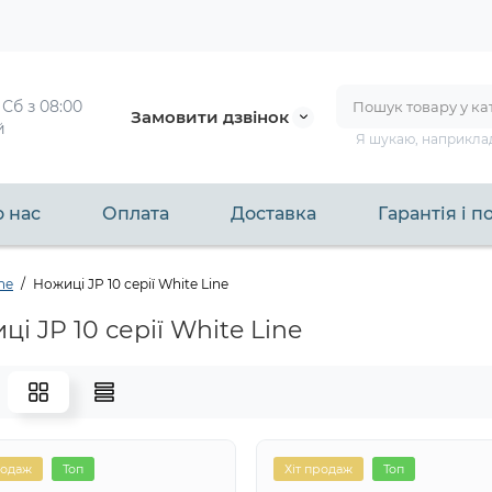
 
Сб з 08:00 
Замовити дзвінок
й
Я шукаю, наприкла
 нас
Оплата
Доставка
Гарантія і 
ne
Ножиці JP 10 серії White Line
і JP 10 серії White Line
родаж
Топ
Хіт продаж
Топ