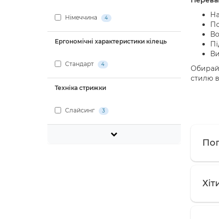
На
Німеччина
4
По
Во
Ергономічні характеристики кілець
Пі
Ви
Стандарт
4
Обирайт
стилю в
Техніка стрижки
Слайсинг
3
Поп
Хіт