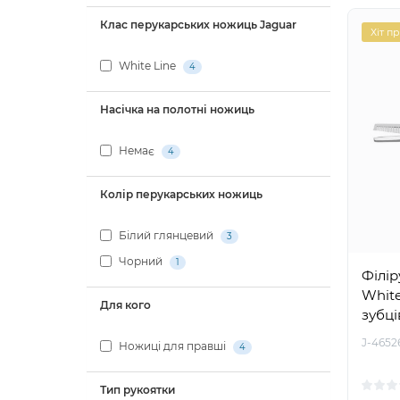
Клас перукарських ножиць Jaguar
Хіт п
White Line
4
Насічка на полотні ножиць
Немає
4
Колір перукарських ножиць
Білий глянцевий
3
Чорний
1
Філір
White 
Для кого
зубці
J-4652
Ножиці для правші
4
Тип рукоятки