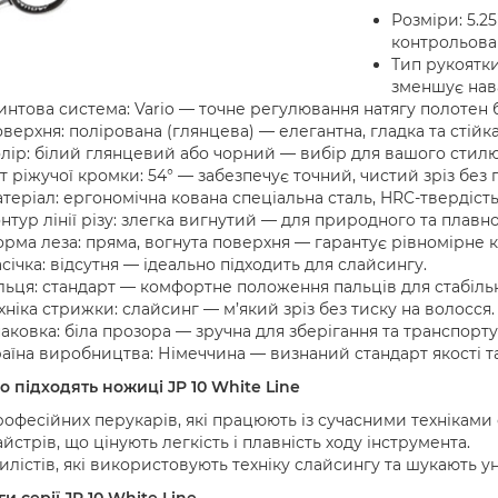
Розміри: 5.25
контрольован
Тип рукоятки
зменшує нава
интова система: Vario — точне регулювання натягу полотен 
верхня: полірована (глянцева) — елегантна, гладка та стійк
лір: білий глянцевий або чорний — вибір для вашого стилю 
т ріжучої кромки: 54° — забезпечує точний, чистий зріз бе
теріал: ергономічна кована спеціальна сталь, HRC-твердість 
нтур лінії різу: злегка вигнутий — для природного та плавн
рма леза: пряма, вогнута поверхня — гарантує рівномірне ко
січка: відсутня — ідеально підходить для слайсингу.
льця: стандарт — комфортне положення пальців для стабільн
хніка стрижки: слайсинг — м’який зріз без тиску на волосся.
аковка: біла прозора — зручна для зберігання та транспорту
аїна виробництва: Німеччина — визнаний стандарт якості та
о підходять ножиці JP 10 White Line
офесійних перукарів, які працюють із сучасними техніками
йстрів, що цінують легкість і плавність ходу інструмента.
илістів, які використовують техніку слайсингу та шукають 
и серії JP 10 White Line