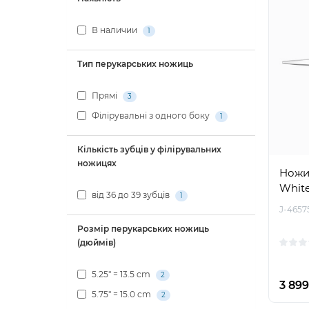
В наличии
1
Тип перукарських ножиць
Прямі
3
Філірувальні з одного боку
1
Кількість зубців у філірувальних
ножицях
Ножиц
White 
від 36 до 39 зубців
1
J-4657
Розмір перукарських ножиць
(дюймів)
5.25" = 13.5 cm
2
3 899
5.75" = 15.0 cm
2