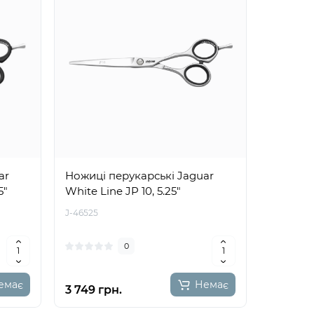
ar
Ножиці перукарські Jaguar
5"
White Line JP 10, 5.25"
J-46525
0
емає
Немає
3 749 грн.