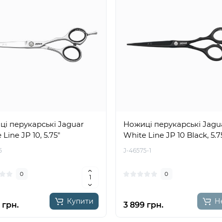
і перукарські Jaguar
Ножиці перукарські Jagu
Line JP 10, 5.75"
White Line JP 10 Black, 5.7
5
J-46575-1
0
0
Купити
Н
 грн.
3 899 грн.