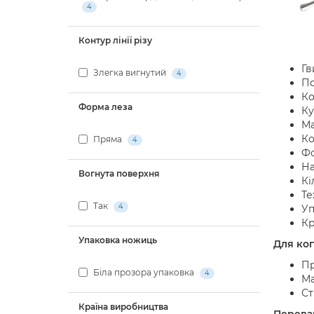
4
Контур лінії різу
Гв
Злегка вигнутий
4
По
Ко
Форма леза
Ку
Ма
Ко
Пряма
4
Фо
На
Вогнута поверхня
Кі
Те
Так
4
Уп
Кр
Упаковка ножиць
Для ког
Пр
Біла прозора упаковка
4
Ма
Ст
Країна виробництва
Переваг