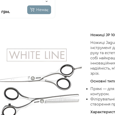
Немає
 грн.
Ножиці JP 10
Ножиці Jagua
інструмент дл
руху та есте
собі найкращ
інноваційни
надійність, 
зрізі.
Основні тип
Прямі — для 
контуром.
Філірувальні
створення п
Характеристи