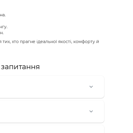
на.
нгу.
н.
 тих, хто прагне ідеальної якості, комфорту й
і запитання