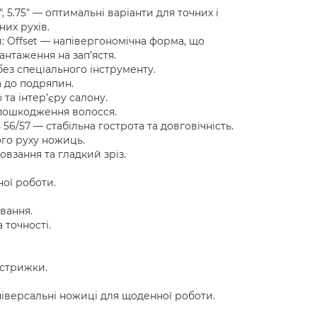
", 5.75" — оптимальні варіанти для точних і
их рухів.
: Offset — напівергономічна форма, що
нтаження на зап’ястя.
без спеціального інструменту.
а до подряпин.
та інтер’єру салону.
з пошкодження волосся.
56/57 — стабільна гострота та довговічність.
ого руху ножиць.
взання та гладкий зріз.
ої роботи.
вання.
 точності.
 стрижки.
універсальні ножиці для щоденної роботи.