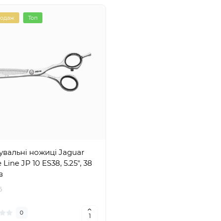
родаж
Топ
увальні ножиці Jaguar
Line JP 10 ES38, 5.25", 38
в
6
0