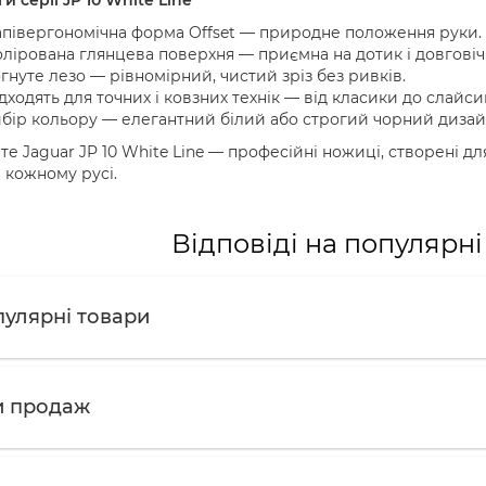
півергономічна форма Offset — природне положення руки.
лірована глянцева поверхня — приємна на дотик і довговіч
гнуте лезо — рівномірний, чистий зріз без ривків.
дходять для точних і ковзних технік — від класики до слайси
бір кольору — елегантний білий або строгий чорний дизай
е Jaguar JP 10 White Line — професійні ножиці, створені для
 кожному русі.
Відповіді на популярн
улярні товари
и продаж