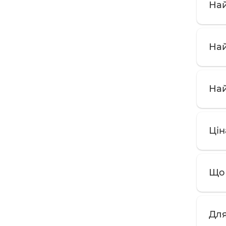
Най
Най
Най
Цін
Що 
Для