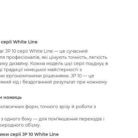
 серії White Line
r JP 10 серії White Line — це сучасний
я професіоналів, які цінують точність, легкість
тику дизайну. Кожна модель цієї серії поєднує в
і традиції німецької майстерності з
ми ергономічними рішеннями. JP 10 — це
м’який хід і бездоганний результат при кожному
и ножиць
класичних форм, точного зрізу й роботи з
 з одного боку — для пом’якшення переходів і
риродного об’єму.
ки серії JP 10 White Line