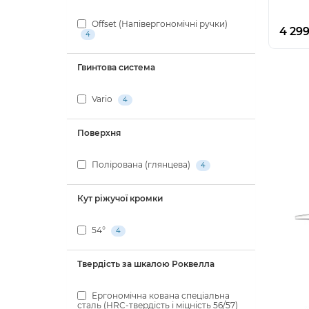
Offset (Напівергономічні ручки)
4 299
4
Гвинтова система
Vario
4
Поверхня
Полірована (глянцева)
4
Кут ріжучої кромки
54°
4
Твердість за шкалою Роквелла
Ергономічна кована спеціальна
сталь (HRC-твердість і міцність 56/57)