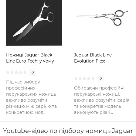
Ножиці Jaguar Black
Jaguar Black Line
Line Euro-Tech: у чому
Evolution Flex:
різниця між моделлю та
ергономіка, слайсинг і
0
всією серією Black line
контроль у кожному
0
русі
Під час вибору
професійних
Обираючи професійні
перукарських ножиць
перукарські ножиці,
важливо розуміти
важливо розуміти: серія
різницю між серією та
та конкретна модель
конкретною мод..
виконують різні ..
Youtube-відео по підбору ножиць Jaguar