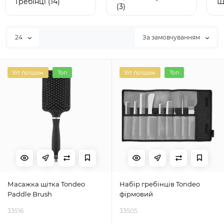
Гребінці (14)
Щ
(3)
24
За замовчуванням
Хіт продаж
Топ
Хіт продаж
Топ
Масажка щітка Tondeo
Набір гребінців Tondeo
Paddle Brush
фірмовий
33516
33505