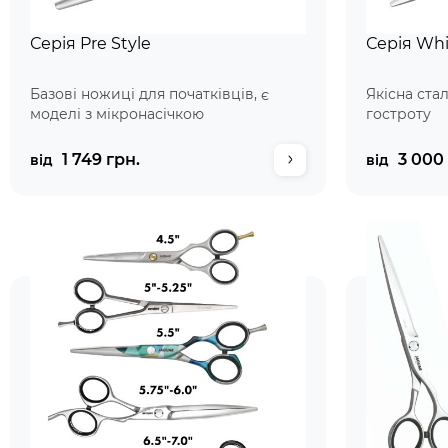
Серія Pre Style
Серія Whi
Базові ножиці для початківців, є
Якісна ста
моделі з мікронасічкою
гостроту
1 749 грн.
3 000 
від
від