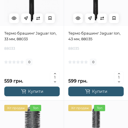
Термо брашинг Jaguar Ion,
Термо брашинг Jaguar Ion,
33 мм, 88033
43 мм, 88035
88033
88035
0
0
559 грн.
599 грн.
Купити
Купити
Хіт продаж
Топ
Хіт продаж
Топ