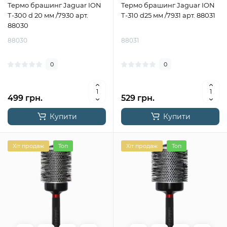
Термо брашинг Jaguar ION
Термо брашинг Jaguar ION
Т-300 d 20 мм /7930 арт.
Т-310 d25 мм /7931 арт. 88031
88030
88030
88031
0
0
499 грн.
529 грн.
Купити
Купити
Хіт продаж
Топ
Хіт продаж
Топ