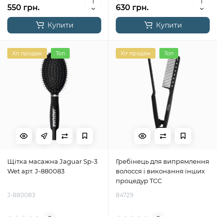
550 грн.
630 грн.
Купити
Купити
Хіт продаж
Топ
Хіт продаж
Топ
Щітка масажна Jaguar Sp-3
Гребінець для випрямлення
Wet арт. J-880083
волосся і виконання інших
процедур TCC
J-880083
84729