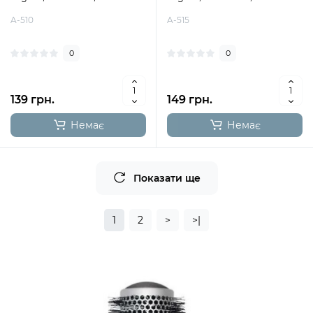
A-510
A-515
0
0
139 грн.
149 грн.
Немає
Немає
Показати ще
1
2
>
>|