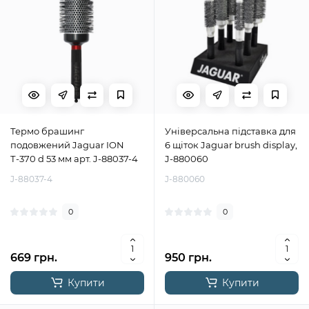
Термо брашинг
Універсальна підставка для
подовжений Jaguar ION
6 щіток Jaguar brush display,
Т-370 d 53 мм арт. J-88037-4
J-880060
J-88037-4
J-880060
0
0
669 грн.
950 грн.
Купити
Купити