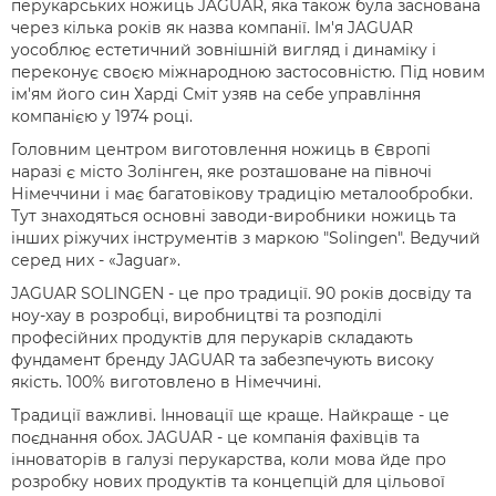
перукарських ножиць JAGUAR, яка також була заснована
через кілька років як назва компанії. Ім'я JAGUAR
уособлює естетичний зовнішній вигляд і динаміку і
переконує своєю міжнародною застосовністю. Під новим
ім'ям його син Харді Сміт узяв на себе управління
компанією у 1974 році.
Головним центром виготовлення ножиць в Європі
наразі є місто Золінген, яке розташованe на півночі
Німеччини і має багатовікову традицію металообробки.
Тут знаходяться основні заводи-виробники ножиць та
інших ріжучих інструментів з маркою "Solingen". Ведучий
серед них - «Jaguar».
JAGUAR SOLINGEN - це про традиції. 90 років досвіду та
ноу-хау в розробці, виробництві та розподілі
професійних продуктів для перукарів складають
фундамент бренду JAGUAR та забезпечують високу
якість. 100% виготовлено в Німеччині.
Традиції важливі. Інновації ще краще. Найкраще - це
поєднання обох. JAGUAR - це компанія фахівців та
інноваторів в галузі перукарства, коли мова йде про
розробку нових продуктів та концепцій для цільової