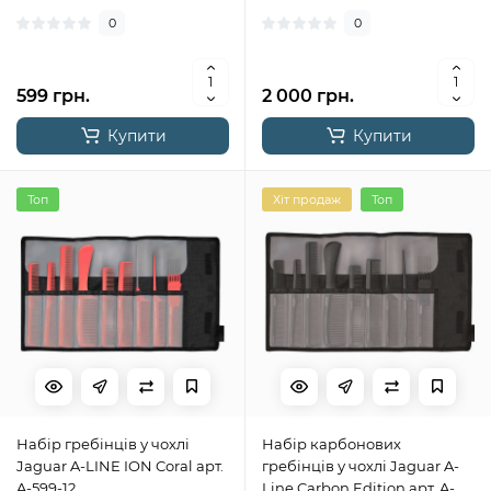
0
0
599 грн.
2 000 грн.
Купити
Купити
Топ
Хіт продаж
Топ
Набір гребінців у чохлі
Набір карбонових
Jaguar A-LINE ION Coral арт.
гребінців у чохлі Jaguar A-
A-599-12
Line Carbon Edition арт. A-