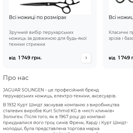
Всі ножиці по розмірах
Всі ножиц
Зручний вибір перукарських
Класичні п
ножиць за довжиною для будь-якої
зрізів і ба
техніки стрижки
1 749 грн.
1 749 
від
від
Про нас
JAGUAR SOLINGEN - це професійний бренд
перукарських ножиць, електро-техніки, аксесуарів.
В 1932 Курт Шмідт заснував компанію з виробництва
сталевих виробів Kurt Schmid KG в «місті клинків»
Золінген. Після того, як в 1967 році до компанії
приєдналися його троє синів Френк, Харді і Курт Шмідт-
молодші, була представлена торгова марка