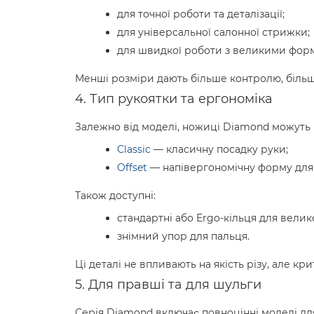
для точної роботи та деталізації;
для універсальної салонної стрижки;
для швидкої роботи з великими фор
Менші розміри дають більше контролю, більші
4. Тип рукоятки та ергономіка
Залежно від моделі, ножиці Diamond можуть 
Classic
— класичну посадку руки;
Offset
— напівергономічну форму для
Також доступні:
стандартні або Ergo-кільця для велик
знімний упор для пальця.
Ці деталі не впливають на якість різу, але к
5. Для правші та для шульги
Серія Diamond включає повноцінні моделі для 