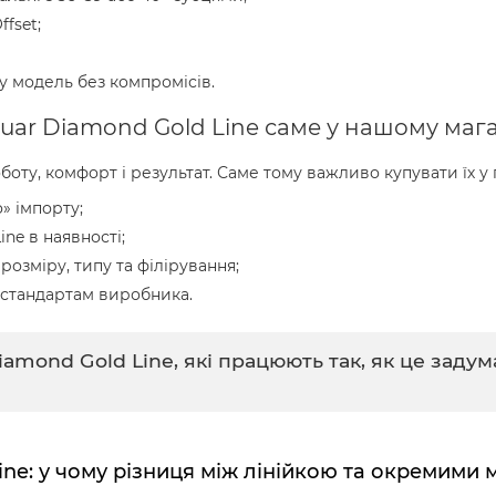
fset;
у модель без компромісів.
uar Diamond Gold Line саме у нашому маг
оту, комфорт і результат. Саме тому важливо купувати їх у
» імпорту;
ine в наявності;
озміру, типу та філірування;
є стандартам виробника.
iamond Gold Line, які працюють так, як це зад
Line: у чому різниця між лінійкою та окремими