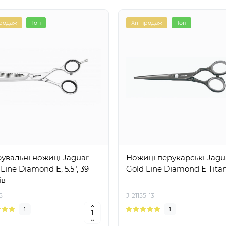
продаж
Топ
Хіт продаж
Топ
рувальні ножиці Jaguar
Ножиці перукарські Jagu
Line Diamond E, 5.5", 39
Gold Line Diamond E Titan,
ів
5
J-21155-13
1
1