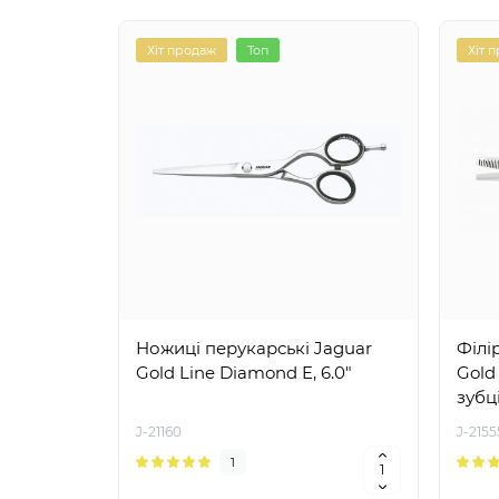
Хіт продаж
Топ
Хіт 
Ножиці перукарські Jaguar
Філі
Gold Line Diamond E, 6.0"
Gold 
зубц
J-21160
J-2155
1