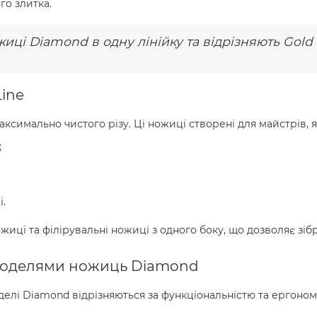
го злитка.
ці Diamond в одну лінійку та відрізняють Gold 
ine
ксимально чистого різу. Ці ножиці створені для майстрів, я
;
і.
жиці та філірувальні ножиці з одного боку, що дозволяє зі
 моделями ножиць Diamond
делі Diamond відрізняються за функціональністю та ергономі