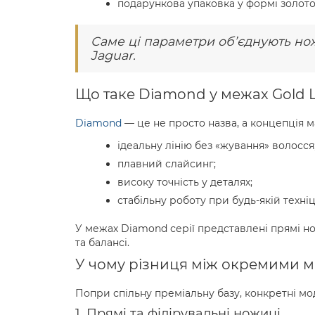
подарункова упаковка у формі золото
Саме ці параметри об’єднують ножи
Jaguar.
Що таке Diamond у межах Gold L
Diamond
— це не просто назва, а концепція ма
ідеальну лінію без «жування» волосся
плавний слайсинг;
високу точність у деталях;
стабільну роботу при будь-якій техніц
У межах Diamond серії представлені прямі но
та балансі.
У чому різниця між окремими
Попри спільну преміальну базу, конкретні мо
1. Прямі та філірувальні ножиці