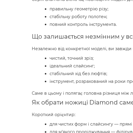
правильну геометрію різу;
стабільну роботу полотен;
повний контроль інструмента.
Що залишається незмінним у вс
Незалежно від конкретної моделі, ви завжди
чистий, точний зріз;
ідеальний слайсинг;
стабільний хід без люфтів;
інструмент, розрахований на роки п
Саме в цьому і полягає головна різниця між л
Як обрати ножиці Diamond саме
Короткий орієнтир:
для чистих форм і слайсингу — прямі
для м’якого проріджування — філірува