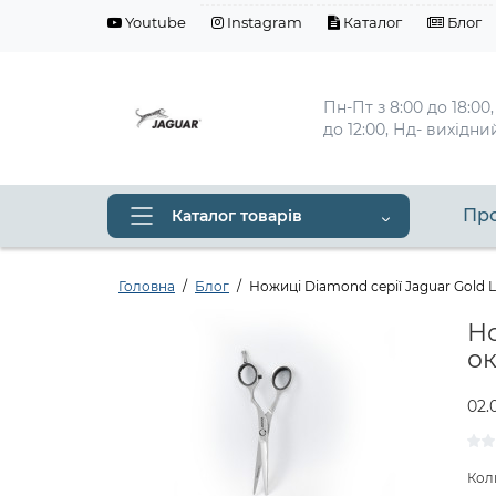
Youtube
Instagram
Каталог
Блог
Пн-Пт з 8:00 до 18:00,
до 12:00, Нд- вихідни
Про
Каталог товарів
Головна
Блог
Ножиці Diamond серії Jaguar Gold 
Но
о
02.
Кол