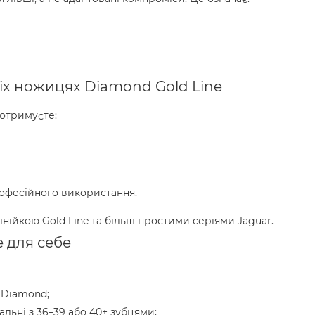
іх ножицях Diamond Gold Line
 отримуєте:
рофесійного використання.
інійкою Gold Line та більш простими серіями Jaguar.
 для себе
 Diamond;
льні з 36–39 або 40+ зубцями;