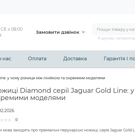
 
Сб з 08:00 
Замовити дзвінок
й
Я шукаю, наприкла
 нас
Оплата
Доставка
Гарантія і 
Line: у чому різниця між лінійкою та окремими моделями
жиці Diamond серії Jaguar Gold Line: у
кремими моделями
02.2026
0
и мова заходить про преміальні перукарські ножиці, серія Jaguar Gold 