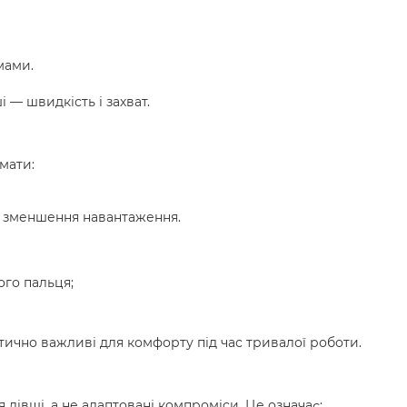
мами.
 — швидкість і захват.
мати:
 зменшення навантаження.
ого пальця;
ритично важливі для комфорту під час тривалої роботи.
лівші, а не адаптовані компроміси. Це означає: