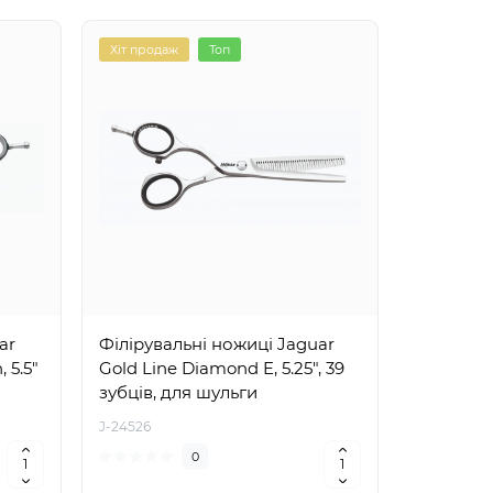
Хіт продаж
Топ
Топ
ar
Філірувальні ножиці Jaguar
Ножиці п
 5.5"
Gold Line Diamond E, 5.25", 39
Gold Line
зубців, для шульги
J-24526
J-21170
0