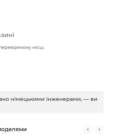
азині
 перевіреному місці.
умано німецькими інженерами, — ви
 моделями