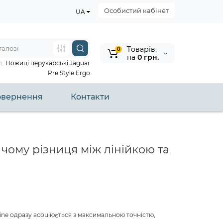
Особистий кабінет
UA
Tоварів,
0
на
0 грн.
д,
Ножиці перукарські Jaguar
Pre Style Ergo
повернення
Контакти
 чому різниця між лінійкою та
Line одразу асоціюється з максимальною точністю,