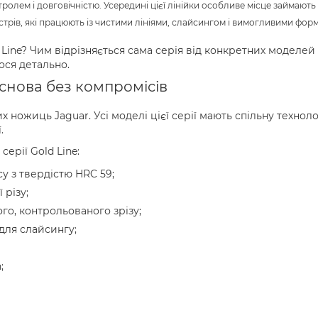
тролем і довговічністю. Усередині цієї лінійки особливе місце займают
стрів, які працюють із чистими лініями, слайсингом і вимогливими фор
Line? Чим відрізняється сама серія від конкретних моделей 
ося детально.
основа без компромісів
 ножиць Jaguar. Усі моделі цієї серії мають спільну техноло
.
ерії Gold Line:
у з твердістю HRC 59;
 різу;
го, контрольованого зрізу;
для слайсингу;
;