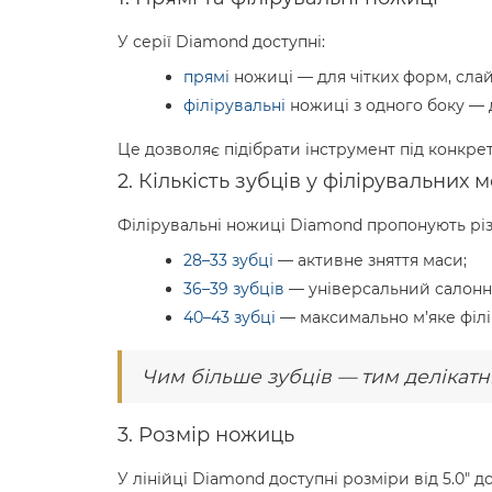
У серії Diamond доступні:
прямі
ножиці — для чітких форм, слай
філірувальні
ножиці з одного боку — 
Це дозволяє підібрати інструмент під конкрет
2. Кількість зубців у філірувальних 
Філірувальні ножиці Diamond пропонують різ
28–33 зубці
— активне зняття маси;
36–39 зубців
— універсальний салонни
40–43 зубці
— максимально м’яке філі
Чим більше зубців — тим делікатн
3. Розмір ножиць
У лінійці Diamond доступні розміри від 5.0" д