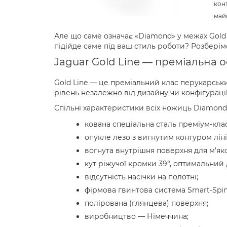
кон
май
Але що саме означає «Diamond» у межах Gold 
підійде саме під ваш стиль роботи? Розберім
Jaguar Gold Line — преміальна 
Gold Line — це преміальний клас перукарських
рівень незалежно від дизайну чи конфігурації
Спільні характеристики всіх ножиць Diamond с
кована спеціальна сталь преміум-клас
опукле лезо з вигнутим контуром лінії
вогнута внутрішня поверхня для м’яко
кут ріжучої кромки 39°, оптимальний 
відсутність насічки на полотні;
фірмова гвинтова система Smart-Spin
полірована (глянцева) поверхня;
виробництво — Німеччина;