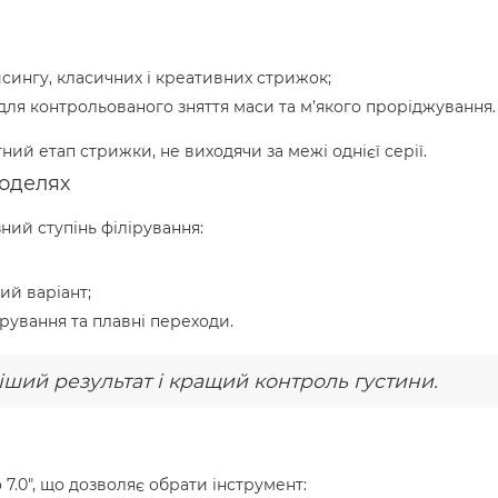
сингу, класичних і креативних стрижок;
для контрольованого зняття маси та м’якого проріджування.
ний етап стрижки, не виходячи за межі однієї серії.
моделях
ний ступінь філірування:
й варіант;
рування та плавні переходи.
іший результат і кращий контроль густини.
о 7.0", що дозволяє обрати інструмент: