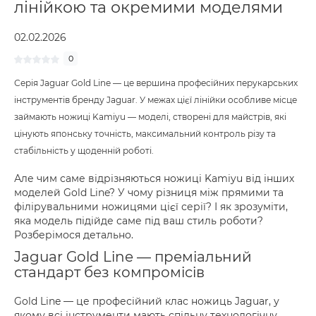
лінійкою та окремими моделями
02.02.2026
0
Серія Jaguar Gold Line — це вершина професійних перукарських
інструментів бренду Jaguar. У межах цієї лінійки особливе місце
займають ножиці Kamiyu — моделі, створені для майстрів, які
цінують японську точність, максимальний контроль різу та
стабільність у щоденній роботі.
Але чим саме відрізняються ножиці Kamiyu від інших
моделей Gold Line? У чому різниця між прямими та
філірувальними ножицями цієї серії? І як зрозуміти,
яка модель підійде саме під ваш стиль роботи?
Розберімося детально.
Jaguar Gold Line — преміальний
стандарт без компромісів
Gold Line — це професійний клас ножиць Jaguar, у
якому всі інструменти мають спільну технологічну