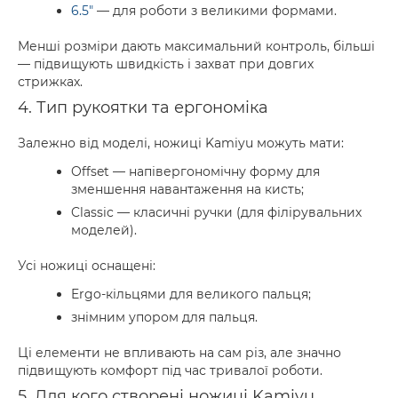
6.5"
— для роботи з великими формами.
Менші розміри дають максимальний контроль, більші
— підвищують швидкість і захват при довгих
стрижках.
4. Тип рукоятки та ергономіка
Залежно від моделі, ножиці Kamiyu можуть мати:
Offset — напівергономічну форму для
зменшення навантаження на кисть;
Classic — класичні ручки (для філірувальних
моделей).
Усі ножиці оснащені:
Ergo-кільцями для великого пальця;
знімним упором для пальця.
Ці елементи не впливають на сам різ, але значно
підвищують комфорт під час тривалої роботи.
5. Для кого створені ножиці Kamiyu