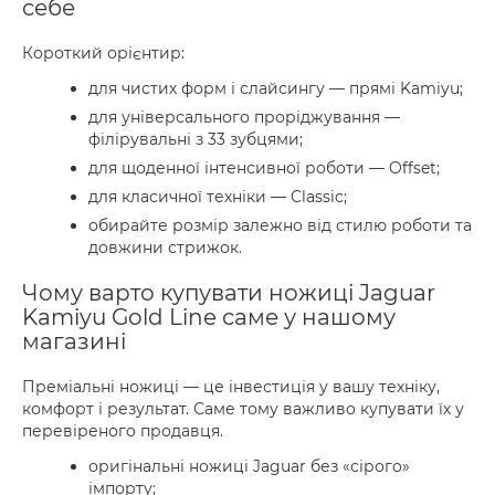
себе
Короткий орієнтир:
для чистих форм і слайсингу — прямі Kamiyu;
для універсального проріджування —
філірувальні з 33 зубцями;
для щоденної інтенсивної роботи — Offset;
для класичної техніки — Classic;
обирайте розмір залежно від стилю роботи та
довжини стрижок.
Чому варто купувати ножиці Jaguar
Kamiyu Gold Line саме у нашому
магазині
Преміальні ножиці — це інвестиція у вашу техніку,
комфорт і результат. Саме тому важливо купувати їх у
перевіреного продавця.
оригінальні ножиці Jaguar без «сірого»
імпорту;