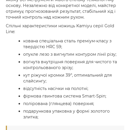
основу. Незалежно від конкретної моделі, майстер
отримує прогнозований результат, стабільний хід і
точний контроль над кожним рухом.
Спільні характеристики ножиць Kamiyu серії Gold
Line:
кована спеціальна сталь преміум-класу з
твердістю HRC 59;
опукле лезо з вигнутим контуром лінії різу;
вогнута внутрішня поверхня для чистого та
контрольованого зрізу;
кут ріжучої кромки 39°, оптимальний для
слайсингу;
відсутність насічки на полотні;
фірмова гвинтова система Smart-Spin;
полірована (глянцева) поверхня;
подарункова упаковка у формі золотого
злитка;