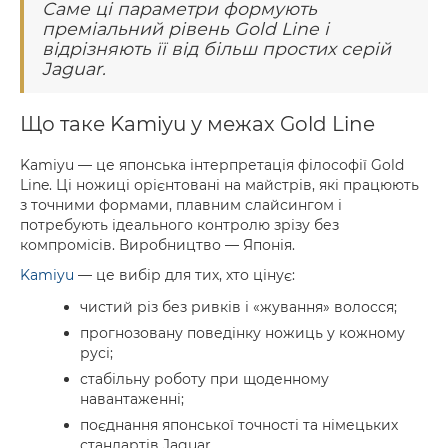
Саме ці параметри формують
преміальний рівень Gold Line і
відрізняють її від більш простих серій
Jaguar.
Що таке Kamiyu у межах Gold Line
Kamiyu — це японська інтерпретація філософії Gold
Line. Ці ножиці орієнтовані на майстрів, які працюють
з точними формами, плавним слайсингом і
потребують ідеального контролю зрізу без
компромісів. Виробництво — Японія.
Kamiyu
— це вибір для тих, хто цінує:
чистий різ без ривків і «жування» волосся;
прогнозовану поведінку ножиць у кожному
русі;
стабільну роботу при щоденному
навантаженні;
поєднання японської точності та німецьких
стандартів Jaguar.