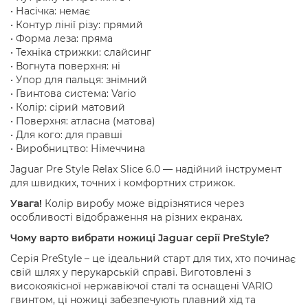
• Насічка: немає
• Контур лінії різу: прямий
• Форма леза: пряма
• Техніка стрижки: слайсинг
• Вогнута поверхня: ні
• Упор для пальця: знімний
• Гвинтова система: Vario
• Колір: сірий матовий
• Поверхня: атласна (матова)
• Для кого: для правші
• Виробництво: Німеччина
Jaguar Pre Style Relax Slice 6.0 — надійний інструмент
для швидких, точних і комфортних стрижок.
Увага!
Колір виробу може відрізнятися через
особливості відображення на різних екранах.
Чому варто вибрати ножиці Jaguar серії PreStyle?
Серія PreStyle – це ідеальний старт для тих, хто починає
свій шлях у перукарській справі. Виготовлені з
високоякісної нержавіючої сталі та оснащені VARIO
гвинтом, ці ножиці забезпечують плавний хід та