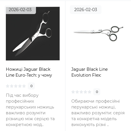
2026-02-03
2026-02-03
Ножиці Jaguar Black
Jaguar Black Line
Line Euro-Tech: у чому
Evolution Flex:
різниця між моделлю та
ергономіка, слайсинг і
0
всією серією Black line
контроль у кожному
0
русі
Під час вибору
професійних
Обираючи професійні
перукарських ножиць
перукарські ножиці,
важливо розуміти
важливо розуміти: серія
різницю між серією та
та конкретна модель
конкретною мод..
виконують різні ..