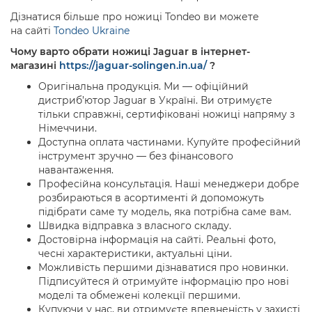
Дізнатися більше про ножиці Tondeo ви можете
на сайті
Tondeo Ukraine
Чому варто обрати ножиці Jaguar в інтернет-
магазині
https://jaguar-solingen.in.ua/
?
Оригінальна продукція. Ми — офіційний
дистриб’ютор Jaguar в Україні. Ви отримуєте
тільки справжні, сертифіковані ножиці напряму з
Німеччини.
Доступна оплата частинами. Купуйте професійний
інструмент зручно — без фінансового
навантаження.
Професійна консультація. Наші менеджери добре
розбираються в асортименті й допоможуть
підібрати саме ту модель, яка потрібна саме вам.
Швидка відправка з власного складу.
Достовірна інформація на сайті. Реальні фото,
чесні характеристики, актуальні ціни.
Можливість першими дізнаватися про новинки.
Підписуйтеся й отримуйте інформацію про нові
моделі та обмежені колекції першими.
Купуючи у нас, ви отримуєте впевненість у захисті