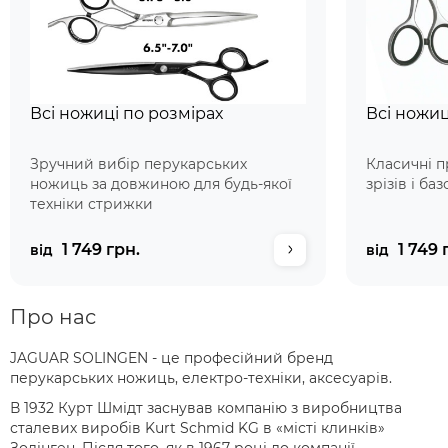
Всі ножиці по розмірах
Всі ножиц
Зручний вибір перукарських
Класичні п
ножиць за довжиною для будь-якої
зрізів і ба
техніки стрижки
1 749 грн.
1 749 
від
від
Про нас
JAGUAR SOLINGEN - це професійний бренд
перукарських ножиць, електро-техніки, аксесуарів.
В 1932 Курт Шмідт заснував компанію з виробництва
сталевих виробів Kurt Schmid KG в «місті клинків»
Золінген. Після того, як в 1967 році до компанії