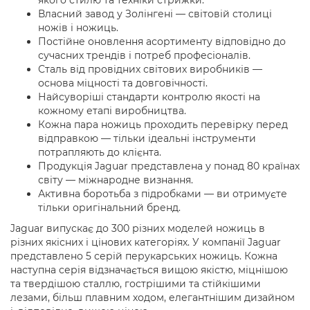
Власний завод у Золінгені — світовій столиці
ножів і ножиць.
Постійне оновлення асортименту відповідно до
сучасних трендів і потреб професіоналів.
Сталь від провідних світових виробників —
основа міцності та довговічності.
Найсуворіші стандарти контролю якості на
кожному етапі виробництва.
Кожна пара ножиць проходить перевірку перед
відправкою — тільки ідеальні інструменти
потрапляють до клієнта.
Продукція Jaguar представлена у понад 80 країнах
світу — міжнародне визнання.
Активна боротьба з підробками — ви отримуєте
тільки оригінальний бренд.
Jaguar випускає до 300 різних моделей ножиць в
різних якісних і цінових категоріях. У компанії Jaguar
представлено 5 серій перукарських ножиць. Кожна
наступна серія відзначається вищою якістю, міцнішою
та твердішою сталлю, гострішими та стійкішими
лезами, більш плавним ходом, елегантнішим дизайном