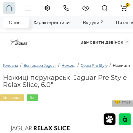
0
0
Опис
Характеристики
Відгуки
Питання
Замовити дзвінок
Головна
Всі товари Jaguar
Ножиці
Серія Pre Style
Ножиці перу
Ножиці перукарські Jaguar Pre Style
Relax Slice, 6.0"
Хіт продаж
Топ