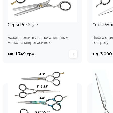
Серія Pre Style
Серія Whi
Базові ножиці для початківців, є
Якісна ста
моделі з мікронасічкою
гостроту
1 749 грн.
3 000 
від
від