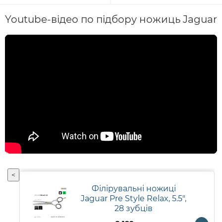
Youtube-відео по підбору ножиць Jaguar
<
Філірувальні ножиці
Jaguar Pre Style Relax, 5.5",
28 зубців