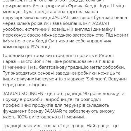
приєдналися його троє синів Френк, Харді і Курт Шмідт-
молодші, була представлена торгова марка
перукарських ножиць JAGUAR, яка також була заснована
через кілька років як назва компанії. Ім'я JAGUAR
уособлює естетичний зовнішній вигляд і динаміку і
переконує своєю міжнародною застосовністю. Під новим
ім'ям його син Харді Сміт узяв на себе управління
компанією у 1974 році.
Головним центром виготовлення ножиць в Європі
наразі є місто Золінген, яке розташованe на півночі
Німеччини і має багатовікову традицію металообробки.
Тут знаходяться основні заводи-виробники ножиць та
інших ріжучих інструментів з маркою "Solingen". Ведучий
серед них - «Jaguar».
JAGUAR SOLINGEN - це про традиції. 90 років досвіду та
ноу-хау в розробці, виробництві та розподілі
професійних продуктів для перукарів складають
фундамент бренду JAGUAR та забезпечують високу
якість. 100% виготовлено в Німеччині.
Традиції важливі. Інновації ще краще. Найкраще - це