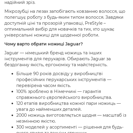
надійний зріз.
Мікрозубці на лезах запобігають ковзанню волосся, що
полегшує роботу з будь-яким типом волосся. Завдяки
доступній ціні та прозорій упаковці, PreStyle –
оптимальний вибір для новачків та тих, хто шукає
універсальні ножиці для щоденної роботи.
Чому варто обрати ножиці Jaguar?
Jaguar — німецький бренд ножиць та інших
інструментів для перукарів. Обирають Jaguar за
бездоганну якість, ергономіку та майстерність.
Більше 90 років досвіду у виробництві
професійних перукарських інструментів —
перевірена часом якість.
100% зроблено в Німеччині — гарантія
справжнього європейського виробництва.
120 етапів виробництва кожної пари ножиць —
увага до найменших деталей.
2000 ножиць виготовляється щодня — масштаб із
незмінною якістю.
300 моделей у асортименті — рішення для будь-
якого стилю та техніки стрижки.