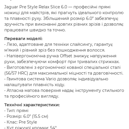
Jaguar Pre Style Relax Slice 6.0 — професійні прямі
ножиці для майстрів, які прагнуть ідеального контролю
та плавності руху. Збільшений розмір 6.0” забезпечує
зручність при виконанні довгих рівних зрізів і дозволяє
працювати швидко та точно.
Переваги моделі:
• Лезо, адаптоване для техніки слайсингу, гарантує
м’який і рівний зріз без пошкодження волосся.
• Напівергономічна ручка Offset знижує напруження
руки, забезпечуючи комфорт при тривалих стрижках.
• Виготовлені з ергономічної кованої спеціальної сталі
(56/57 HRC) для максимальної міцності та довговічності.
• Гвинтова система Vario дозволяє індивідуально
налаштувати плавність ходу.
• Атласна матова поверхня надає інструменту стильного
та професійного вигляду.
Технічні характеристики:
• Тип: прямі
• Розмір: 6.0” (15.5 см)
• Клас: Pre Style
• Кут ріжучої кромки: 54°