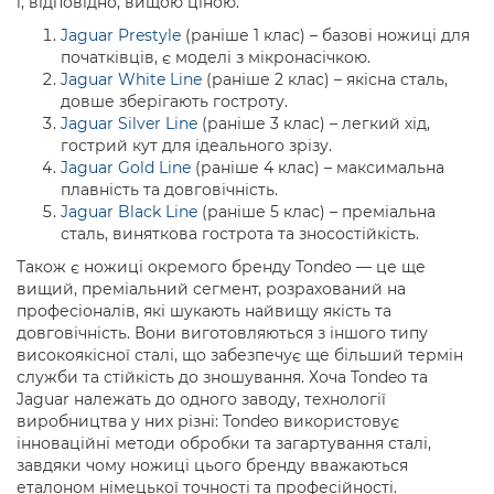
і, відповідно, вищою ціною.
Jaguar Prestyle
(раніше 1 клас) – базові ножиці для
початківців, є моделі з мікронасічкою.
Jaguar White Line
(раніше 2 клас) – якісна сталь,
довше зберігають гостроту.
Jaguar Silver Line
(раніше 3 клас) – легкий хід,
гострий кут для ідеального зрізу.
Jaguar Gold Line
(раніше 4 клас) – максимальна
плавність та довговічність.
Jaguar Black Line
(раніше 5 клас) – преміальна
сталь, виняткова гострота та зносостійкість.
Також є ножиці окремого бренду Tondeo — це ще
вищий, преміальний сегмент, розрахований на
професіоналів, які шукають найвищу якість та
довговічність. Вони виготовляються з іншого типу
високоякісної сталі, що забезпечує ще більший термін
служби та стійкість до зношування. Хоча Tondeo та
Jaguar належать до одного заводу, технології
виробництва у них різні: Tondeo використовує
інноваційні методи обробки та загартування сталі,
завдяки чому ножиці цього бренду вважаються
еталоном німецької точності та професійності.