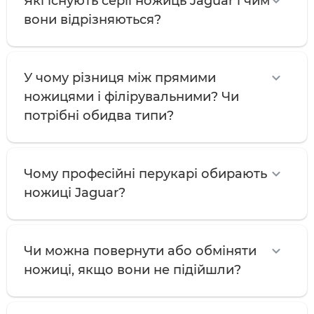
Які існують серії ножиць Jaguar і чим
вони відрізняються?
У чому різниця між прямими
ножицями і філірувальними? Чи
потрібні обидва типи?
Чому професійні перукарі обирають
ножиці Jaguar?
Чи можна повернути або обміняти
ножиці, якщо вони не підійшли?